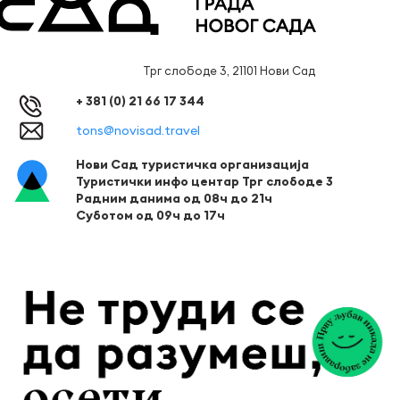
Трг слободе 3, 21101 Нови Сад
+ 381 (0) 21 66 17 344
tons@novisad.travel
Нови Сад туристичка организација
Туристички инфо центар Трг слободе 3
Радним данима од 08ч до 21ч
Суботом од 09ч до 17ч