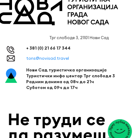
Трг слободе 3, 21101 Нови Сад
+ 381 (0) 21 66 17 344
tons@novisad.travel
Нови Сад туристичка организација
Туристички инфо центар Трг слободе 3
Радним данима од 08ч до 21ч
Суботом од 09ч до 17ч