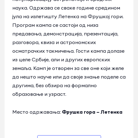
наука. Одржава се сваке године средином
јула на излетишту Летенка на Фрушкој гори.
Програм кампа се састоји од низа
предавања, демонстрација, презентација,
разговора, квиза и астрономских
осматрачких такмичења. Гости кампа долазе
из целе Србије, али и других европских
земаља. Камп је отворен за све оне који желе
да нешто науче или да своје знање поделе са
другима, без обзира на формално
образовање и узраст.
Место одржавања:
Фрушка гора – Летенка