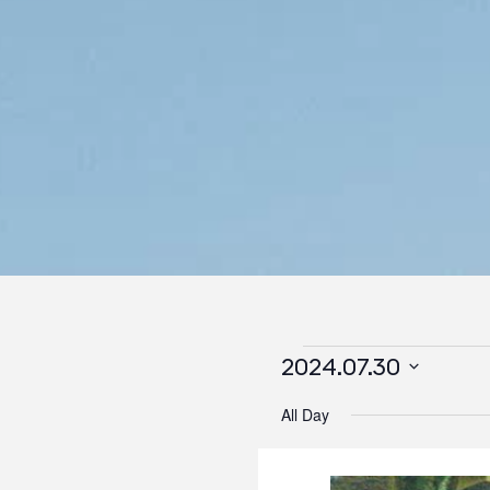
2024.07.30
Events
Select
All Day
for
date.
Јул
30,