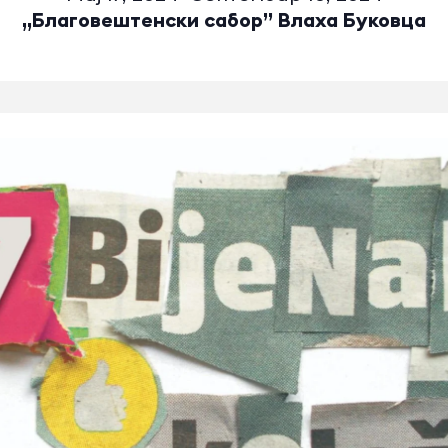
„Благовештенски сабор” Влаха Буковца