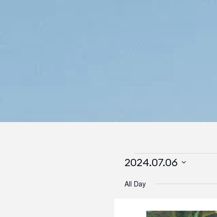
2024.07.06
Events
Select
All Day
for
date.
Јул
6,