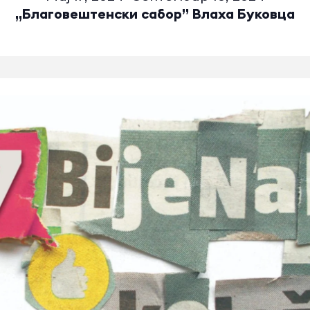
„Благовештенски сабор” Влаха Буковца