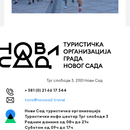
Трг слободе 3, 21101 Нови Сад
+ 381 (0) 21 66 17 344
tons@novisad.travel
Нови Сад туристичка организација
Туристички инфо центар Трг слободе 3
Радним данима од 08ч до 21ч
Суботом од 09ч до 17ч