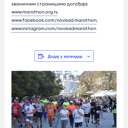
званичним страницама догађаја:
www.marathon.org.rs
,
www.facebook.com/novisad.marathon
,
www.instagram.com/novisadmarathon
Додај у календар