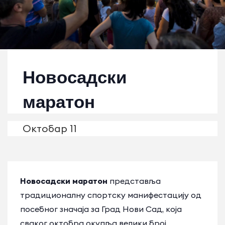
Новосадски
маратон
Октобар 11
Новосадски маратон
представља
традиционалну спортску манифестацију од
посебног значаја за Град Нови Сад, која
сваког октобра окупља велики број