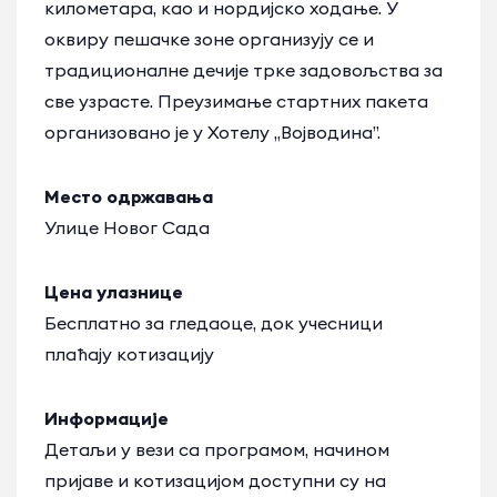
километара, као и нордијско ходање. У
оквиру пешачке зоне организују се и
традиционалне дечије трке задовољства за
све узрасте. Преузимање стартних пакета
организовано је у Хотелу „Војводина”.
Место одржавања
Улице Новог Сада
Цена улазнице
Бесплатно за гледаоце, док учесници
плаћају котизацију
Информације
Детаљи у вези са програмом, начином
пријаве и котизацијом доступни су на