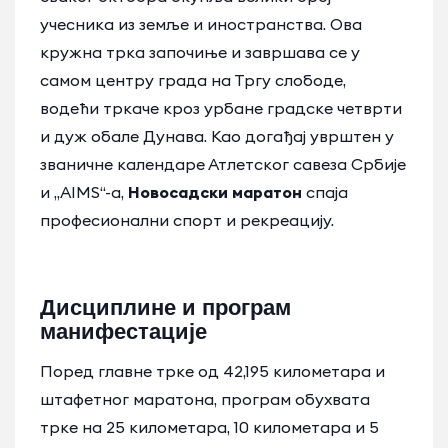
учесника из земље и иностранства. Ова
кружна трка започиње и завршава се у
самом центру града на Тргу слободе,
водећи тркаче кроз урбане градске четврти
и дуж обале Дунава. Као догађај уврштен у
званичне календаре Атлетског савеза Србије
и „AIMS“-а,
Новосадски маратон
спаја
професионални спорт и рекреацију.
Дисциплине и програм
манифестације
Поред главне трке од 42,195 километара и
штафетног маратона, програм обухвата
трке на 25 километара, 10 километара и 5