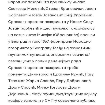
народног позоришта пре свих су имали:
Светозар Милетић, Стеван Брановачки, Јован
Ђорђевић и Јован Јовановић Змај. Управник
Српског народног позоришта у Новом Саду,
Јован Ђорђевић и део глумачког ансамбла су
на позив кнеза Михајла (Обреновића) прешли
у Београд и тако 1867. формирали Народно
позориште у Београду. Међу најпознатијим
глумцима/глумицама, оперским певачима/
певачицама у првим деценијама рада
Српског народног позоришта треба
поменути: Димитрија и Драгињу Ружић, Лазу
Телечког, Жарка Савића, Перу Добриновић,
Драгу Спасић, Милку Гргурову, Драгу
Дејановић… Међу глумицама/глумцима који су
карјеру започели у СНП-у савремена публика