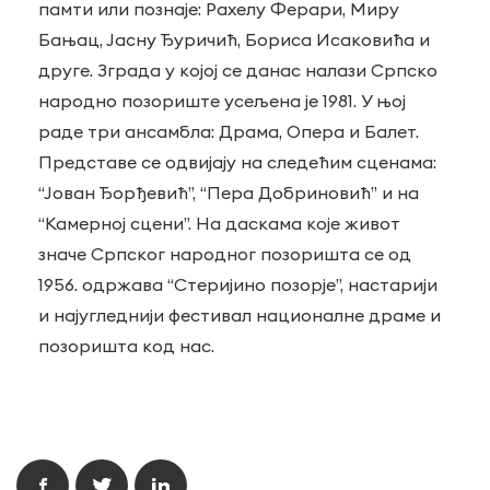
памти или познаје: Рахелу Ферари, Миру
Бањац, Јасну Ђуричић, Бориса Исаковића и
друге. Зграда у којој се данас налази Српско
народно позориште усељена је 1981. У њој
раде три ансамбла: Драма, Опера и Балет.
Представе се одвијају на следећим сценама:
“Јован Ђорђевић”, “Пера Добриновић” и на
“Камерној сцени”. На даскама које живот
значе Српског народног позоришта се од
1956. одржава “Стеријино позорје”, настарији
и најугледнији фестивал националне драме и
позоришта код нас.