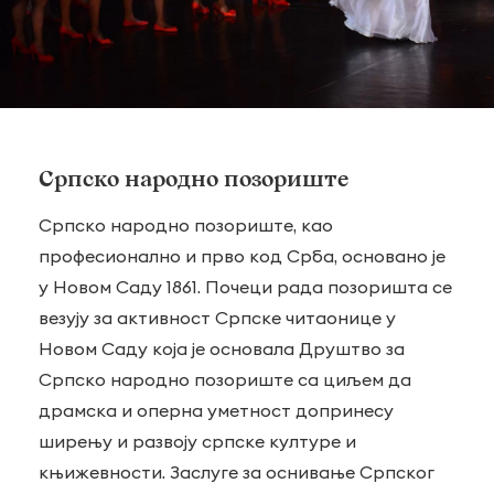
Српско народно позориште
Српско народно позориште, као
професионално и прво код Срба, основано је
у Новом Саду 1861. Почеци рада позоришта се
везују за активност Српске читаонице у
Новом Саду која је основала Друштво за
Српско народно позориште са циљем да
драмска и оперна уметност допринесу
ширењу и развоју српске културе и
књижевности. Заслуге за оснивање Српског