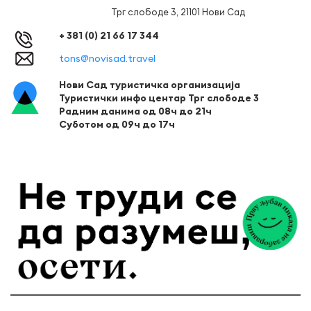
Трг слободе 3, 21101 Нови Сад
+ 381 (0) 21 66 17 344
tons@novisad.travel
Нови Сад туристичка организација
Туристички инфо центар Трг слободе 3
Радним данима од 08ч до 21ч
Суботом од 09ч до 17ч