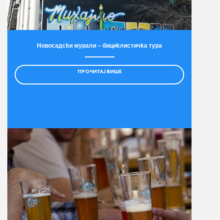
Новосадсkи мурали – бициkлистичkа тура
ПРОЧИТАЈ ВИШЕ