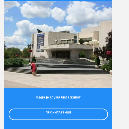
Kада је глума била живот
ПРОЧИТАЈ ВИШЕ