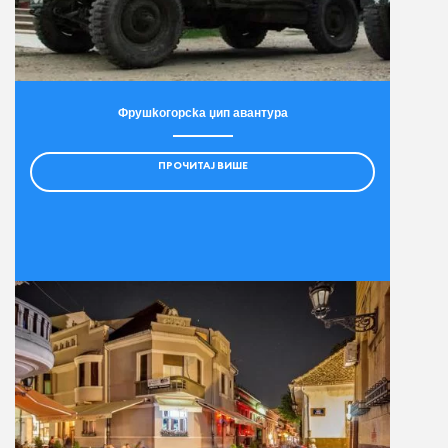
Фрушkогорсkа џип авантура
ПРОЧИТАЈ ВИШЕ