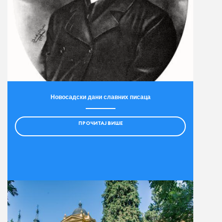
Новосадски дани славних писаца
ПРОЧИТАЈ ВИШЕ