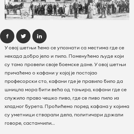
У овој шетњи ћемо се упознати са местима где се
некада добро јело и пило. Поменућемо људе који
су тамо провели своје боемске дане. У овој шетњи
причаћемо о кафани у којој је постојао
професорски сто, кафани где је правило било да
шницла мора бити већа од тањира, кафани где се
служило право чешко пиво, где се пиво пило из
хладног бурета. Проћићемо поред кафана у којима
су уметници стварали дела, политичари држали
говоре, састанчили…