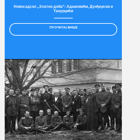
Новосадско „Златно доба“: Адамовићи, Дунђерски и
Танурџићи
ПРОЧИТАЈ ВИШЕ