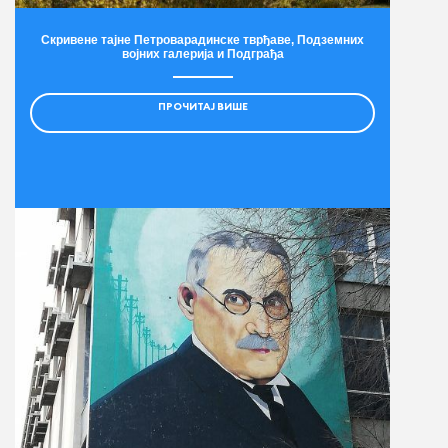
Скривене тајне Петроварадинске тврђаве, Подземних
војних галерија и Подграђа
ПРОЧИТАЈ ВИШЕ