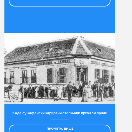
Kада су кафански карирани столњаци причали приче
ПРОЧИТАЈ ВИШЕ