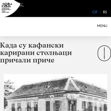
Skip
to
CP
RS
content
MENU
Kада су кафански
карирани столњаци
причали приче