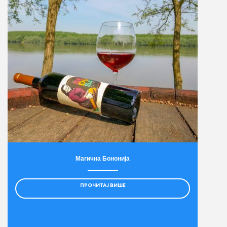
Магична Бононија
ПРОЧИТАЈ ВИШЕ