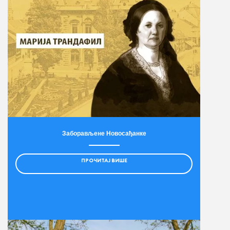
Заборављене Новосађанке
ПРОЧИТАЈ ВИШЕ