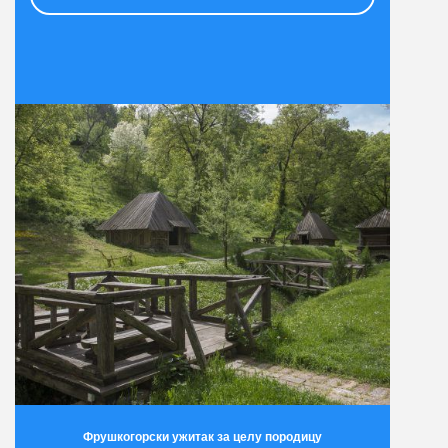
Фрушкогорски ужитак за целу породицу