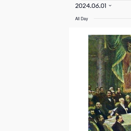
2024.06.01
Select
Events
All Day
date.
for
Јун
1,
2024