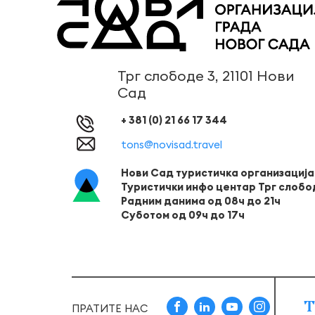
Трг слободе 3, 21101 Нови
Сад
+ 381 (0) 21 66 17 344
tons@novisad.travel
Нови Сад туристичка организација
Туристички инфо центар Трг слобо
Радним данима од 08ч до 21ч
Суботом од 09ч до 17ч
Т
ПРАТИТЕ НАС