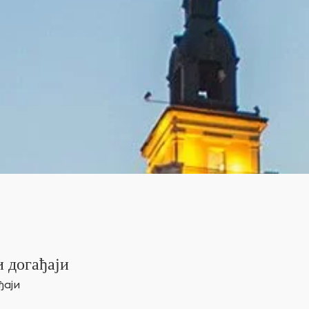
 догађаји
ђаји