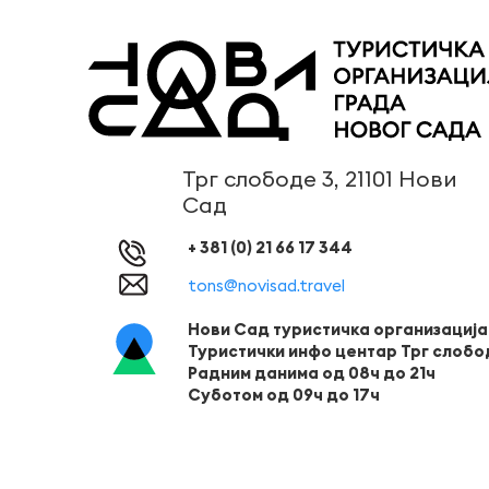
Трг слободе 3, 21101 Нови
Сад
+ 381 (0) 21 66 17 344
tons@novisad.travel
Нови Сад туристичка организација
Туристички инфо центар Трг слобо
Радним данима од 08ч до 21ч
Суботом од 09ч до 17ч