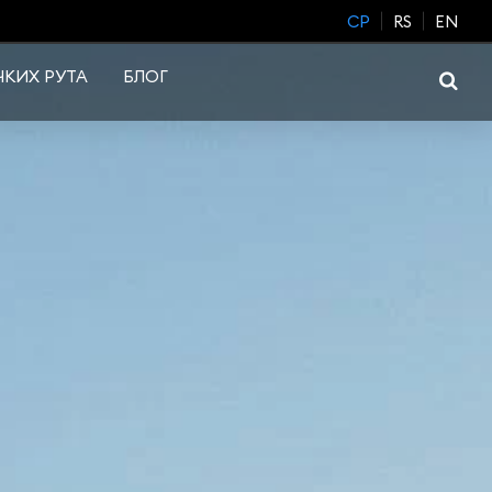
CP
RS
EN
КИХ РУТА
БЛОГ