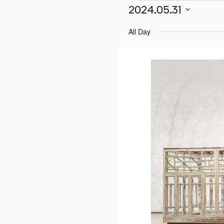
2024.05.31
Select
Events
All Day
date.
for
Мај
31,
2024