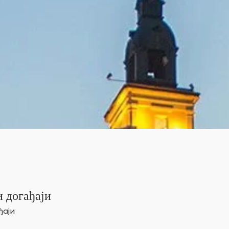
 догађаји
ђаји