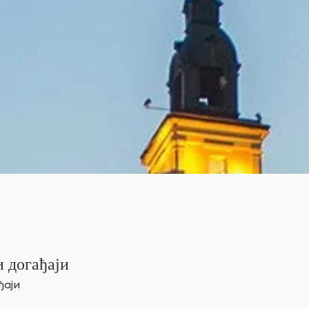
 догађаји
ђаји