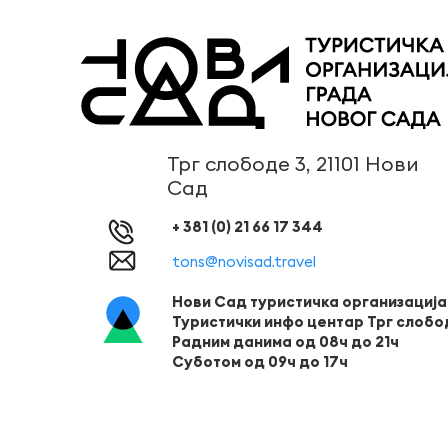
Трг слободе 3, 21101 Нови
Сад
+ 381 (0) 21 66 17 344
tons@novisad.travel
Нови Сад туристичка организација
Туристички инфо центар Трг слобо
Радним данима од 08ч до 21ч
Суботом од 09ч до 17ч