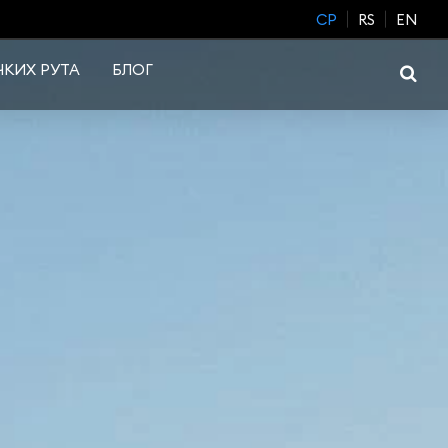
CP
RS
EN
КИХ РУТА
БЛОГ