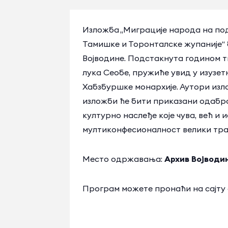
Изложба „Миграције народа на подр
Тамишке и Торонталске жупаније“ б
Војводине. Подстакнута годином ти
лука Сеобе, пружиће увид у изузе
Хабзбуршке монархије. Аутори изл
изложби ће бити приказани одабр
културно наслеђе које чува, већ и
мултиконфесионалност велики траг
Место одржавања:
Архив Војводи
Програм можете пронаћи на сајту