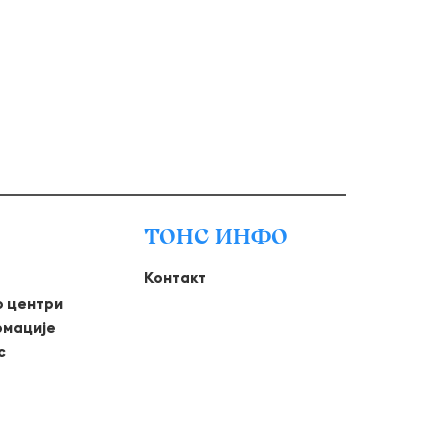
ТОНС ИНФО
Контакт
о центри
рмације
с