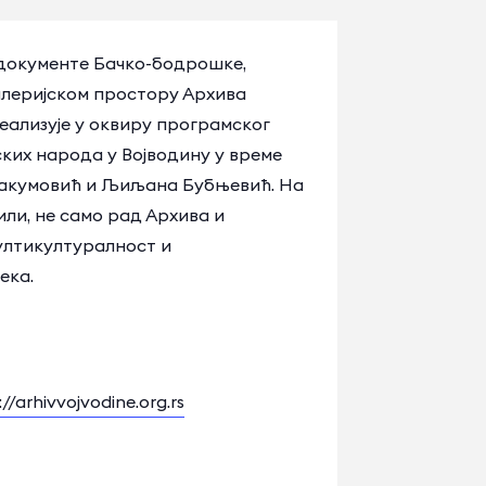
е документе Бачко-бодрошке,
галеријском простору Архива
еализује у оквиру програмског
ких народа у Војводину у време
Авакумовић и Љиљана Бубњевић. На
ли, не само рад Архива и
мултикултуралност и
ека.
://arhivvojvodine.org.rs