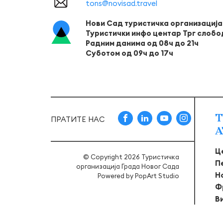
tons@novisad.travel
Нови Сад туристичка организација
Туристички инфо центар Трг слобо
Радним данима од 08ч до 21ч
Суботом од 09ч до 17ч
Т
ПРАТИТЕ НАС
А
Ц
© Copyright 2026 Туристичка
П
организација Града Новог Сада
Н
Powered by
PopArt Studio
Ф
В