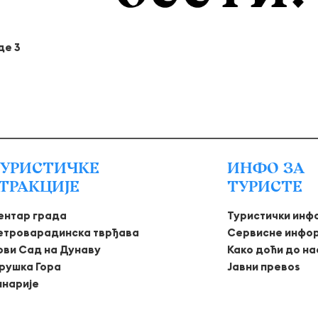
де 3
УРИСТИЧКЕ
ИНФО ЗА
ТРАКЦИЈЕ
ТУРИСТЕ
ентар града
Туристички инф
етроварадинска тврђава
Сервисне инфо
ови Сад на Дунаву
Како доћи до на
рушка Гора
Јавни превоѕ
инарије