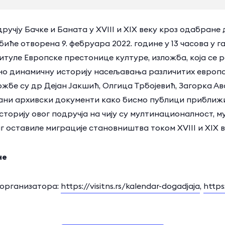
учју Бачке и Баната у XVIII и XIX веку кроз одабран
иће отворена 9. фебруара 2022. године у 13 часова у 
туле Европске престонице културе, изложба, која се р
тно динамичну историју насељавања различитих европс
ожбе су др Дејан Јакшић, Олгица Трбојевић, Загорка 
ани архивски документи како бисмо публици приближи
 историју овог подручја на чију су мултинационалност, 
 оставиле миграције становништва током XVIII и XIX в
не
 организатора:
https://visitns.rs/kalendar-dogadjaja
,
https