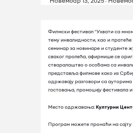
Новембар 13, 2025
Новемба
-
Филмски фестивал “Ухвати са мном
тему инвалидности, као и пратеће
семинар за новинаре и студенте жу
сваког пролећа, афирмише се ориг
стваралаштво о особама са инвал
представља филмове како из Србиј
одржавају разговори са ауторима 
гостовања, промоцију фестивала и 
Место одржавања:
Културни Цент
Програм можете пронаћи на сајту о