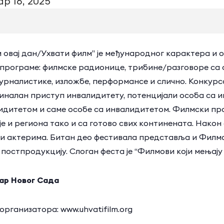
р 16, 2025
 овај дан/Ухвати филм” је међународног карактера и о
 програме: филмске радионице, трибине/разговоре са
рналистике, изложбе, перформансе и слично. Конкурсом
иналан приступ инвалидитету, потенцијали особа са 
идитетом и саме особе са инвалидитетом. Филмски пр
е и региона тако и са готово свих континената. Нако
и актерима. Битан део фестивала представља и Филмск
постпродукцију. Слоган феста је “Филмови који мењају
ар Новог Сада
рганизатора: www.uhvatifilm.org