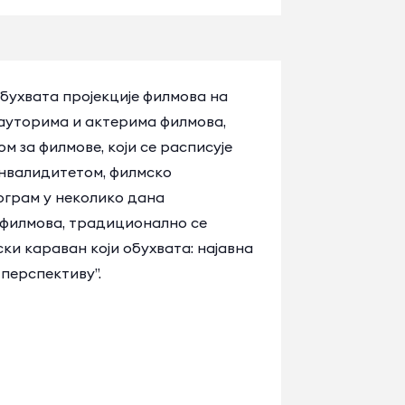
бухвата пројекције филмова на
 ауторима и актерима филмова,
 за филмове, који се расписујe
инвалидитетом, филмско
ограм у неколико дана
н филмова, традиционално се
и караван који обухвата: најавна
 перспективу”.