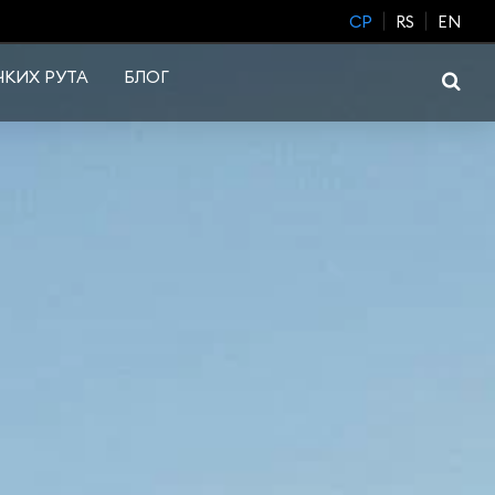
CP
RS
EN
КИХ РУТА
БЛОГ