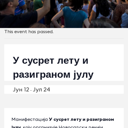
This event has passed.
У сусрет лету и
разиграном јулу
Јун 12
Јул 24
-
Манифестација
У сусрет лету и разиграном
јулу
, коју организује Новосадски дечији