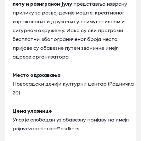
лету и разиграном јулу
представља изврсну
прилику за развој дечије маште, креативног
изражавања и дружења у стимулативном и
сигурном окружењу. Иако су сви програми
бесплатни, због ограниченог броја места
пријаве су обавезне путем званичне имејл
адресе организатора.
Место одржавања
Новосадски дечији културни центар (Радничка
20)
Цена улазнице
Улаз је слободан уз обавезну пријаву на имејл
prijavezaradionice@nsdkc.rs