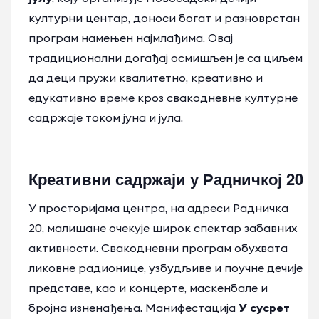
културни центар, доноси богат и разноврстан
програм намењен најмлађима. Овај
традиционални догађај осмишљен је са циљем
да деци пружи квалитетно, креативно и
едукативно време кроз свакодневне културне
садржаје током јуна и јула.
Креативни садржаји у Радничкој 20
У просторијама центра, на адреси Радничка
20, малишане очекује широк спектар забавних
активности. Свакодневни програм обухвата
ликовне радионице, узбудљиве и поучне дечије
представе, као и концерте, маскенбале и
бројна изненађења. Манифестација
У сусрет