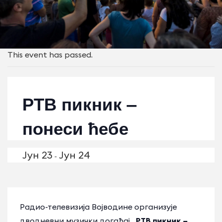
This event has passed.
РТВ пикник –
понеси ћебе
Јун 23
Јун 24
-
Радио-телевизија Војводине организује
дводневни музички догађај
„РТВ пикник –