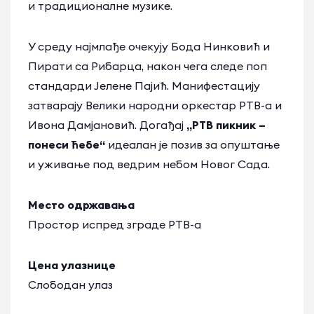
и традиционалне музике.
У среду најмлађе очекују Бода Нинковић и
Пирати са Рибарца, након чега следе поп
стандарди Јелене Пајић. Манифестацију
затварају Велики народни оркестар РТВ-а и
Ивона Дамјановић. Догађај
„РТВ пикник –
понеси ћебе“
идеалан је позив за опуштање
и уживање под ведрим небом Новог Сада.
Место одржавања
Простор испред зграде РТВ-а
Цена улазнице
Слободан улаз