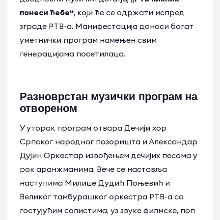
понеси ћебе“
, који ће се одржати испред
зграде РТВ-а. Манифестација доноси богат
уметнички програм намењен свим
генерацијама посетилаца.
Разноврстан музички програм на
отвореном
У уторак програм отвара Дечији хор
Српског народног позоришта и Александар
Дујин Оркестар извођењем дечијих песама у
рок аранжманима. Вече се наставља
наступима Милице Дудић Поњевић и
Великог тамбурашког оркестра РТВ-а са
гостујућим солистима, уз звуке филмске, поп