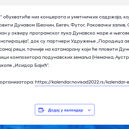
обухватиће низ концерата и уметничких садржаја, који 
вити Дунавом (Беочин, Бегеч, Футог, Раковачки залив
ован у оквиру програмског лука Дунавско море и њего
инспирација”, док су партнери Удружење „Породица а
 самој реци, тачније на катамарану који ће пловити Ду
зици композитора подунавских земаља (Немачка, Аустр
школе „Исидор Бајић”.
 организатора:
https://kalendar.novisad2022.rs/kalendar-
Додај у календар