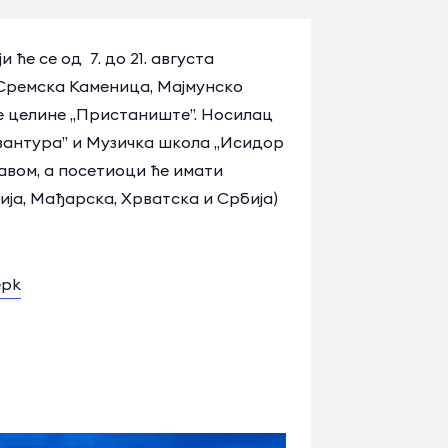
ће се од 7. до 21. августа
, Сремска Каменица, Мајмунско
ве целине „Пристаниште”. Носилац
вантура” и Музичка школа „Исидор
навом, а посетиоци ће имати
ија, Мађарска, Хрватска и Србија)
epk