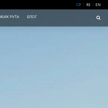
CP
RS
EN
КИХ РУТА
БЛОГ