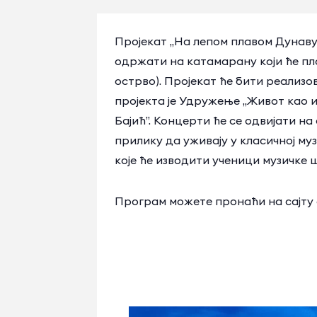
Пројекат „На лепом плавом Дунаву” 
одржати на катамарану који ће пло
острво). Пројекат ће бити реализ
пројекта је Удружење „Живот као 
Бајић”. Концерти ће се одвијати на
прилику да уживају у класичној му
које ће изводити ученици музичке 
Програм можете пронаћи на сајту