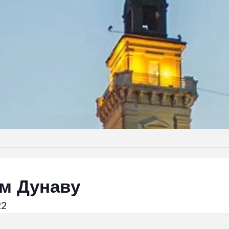
м Дунаву
22