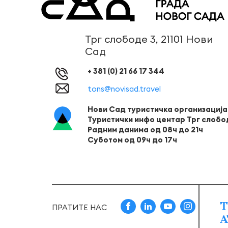
Трг слободе 3, 21101 Нови
Сад
+ 381 (0) 21 66 17 344
tons@novisad.travel
Нови Сад туристичка организација
Туристички инфо центар Трг слобо
Радним данима од 08ч до 21ч
Суботом од 09ч до 17ч
Т
ПРАТИТЕ НАС
А