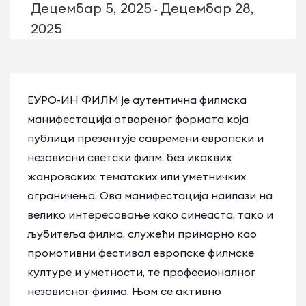
Децембар 5, 2025
Децембар 28,
-
2025
ЕУРО-ИН ФИЛМ је аутентична филмска
манифестација отвореног формата која
публици презентује савремени европски и
независни светски филм, без икаквих
жанровских, тематских или уметничких
ограничења. Ова манифестација наилази на
велико интересовање како синеаста, тако и
љубитеља филма, служећи примарно као
промотивни фестивал европске филмске
културе и уметности, те професионалног
независног филма. Њом се активно