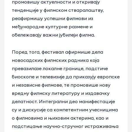
промовишу актуелности и откривају
тенденције у филмском стваралаштву,
реафирмишу успешни филмови из
међународне културне размене и
обележавају важни јубилеји филма.
Поред тога, фестивал афирмише дела
новосадских филмских радника која
превазилазе локалне границе, подстиче
биоскопе и телевизије да приказују европске
и независне филмове, те промовише нову
вредну филмску литературу и издавачку
делатност. Интегрални део манифестације
су и дискусије са компетентним учесницима
о филмовима и њиховим актерима, као и
подстицање научно-стручног истраживања