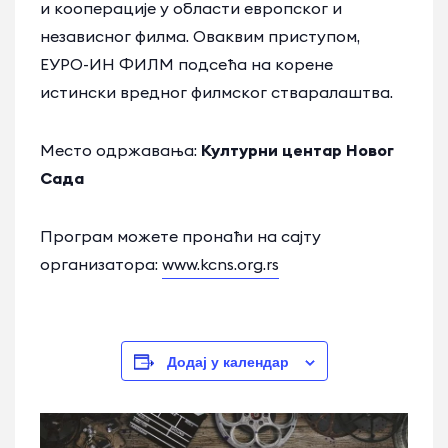
и кооперације у области европског и
независног филма. Оваквим приступом,
ЕУРО-ИН ФИЛМ подсећа на корене
истински вредног филмског стваралаштва.
Место одржавања:
Културни центар Новог
Сада
Програм можете пронаћи на сајту
организатора:
www.kcns.org.rs
Додај у календар