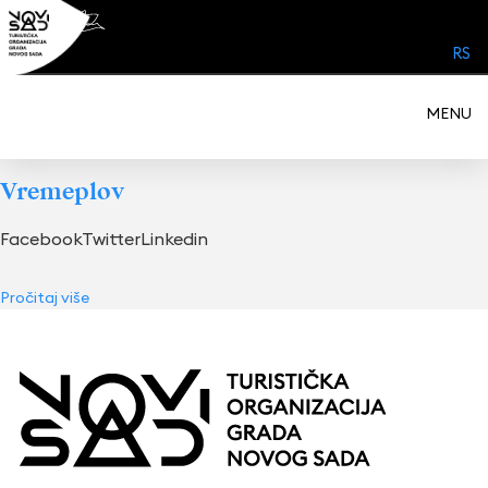
Skip
to
RS
content
MENU
Vremeplov
FacebookTwitterLinkedin
Pročitaj više