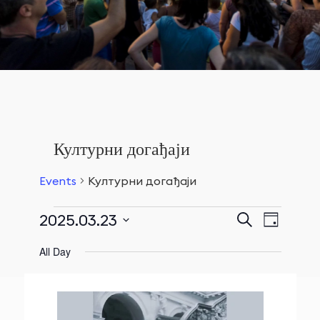
Културни догађаји
Events
Културни догађаји
Events
2025.03.23
Event
Претрага
Day
Search
Views
Events
Select
and
All Day
Navigat
date.
for
Views
Март
Navigation
23,
2025