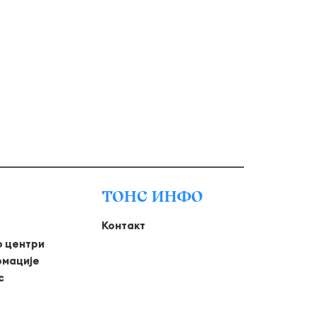
ТОНС ИНФО
Контакт
о центри
рмације
с