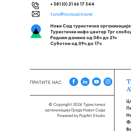
+ 381 (0) 21 66 17 344
tons@novisad.travel
Нови Сад туристичка организација
Туристички инфо центар Трг слобо
Радним данима од 08ч до 21ч
Суботом од 09ч до 17ч
Т
ПРАТИТЕ НАС
А
Ц
© Copyright 2026 Туристичка
П
организација Града Новог Сада
Н
Powered by
PopArt Studio
Ф
В