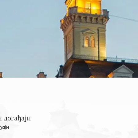
 догађаји
ђаји