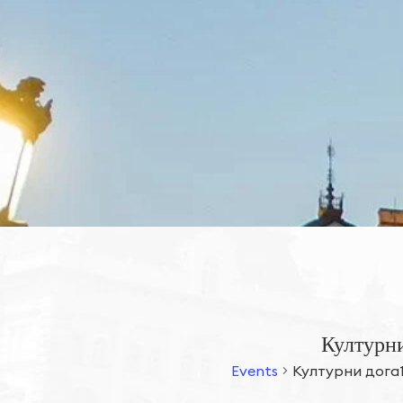
Културни
Events
Културни дога