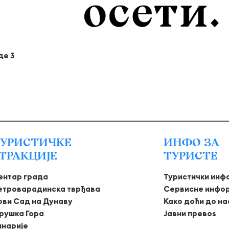
де 3
УРИСТИЧКЕ
ИНФО ЗА
ТРАКЦИЈЕ
ТУРИСТЕ
ентар града
Туристички инф
етроварадинска тврђава
Сервисне инфо
ови Сад на Дунаву
Како доћи до на
рушка Гора
Јавни превоѕ
инарије