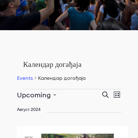
Календар догађаја
Events
Календар догађаја
Events
Upcoming
Event
Претрага
List
Search
Views
Events
Select
and
Август 2024
Navigat
date.
Views
Navigation
MON