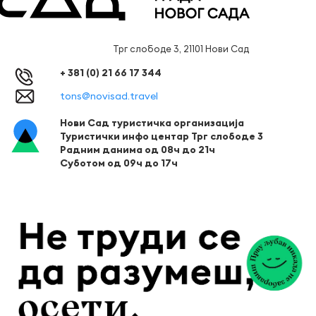
Трг слободе 3, 21101 Нови Сад
+ 381 (0) 21 66 17 344
tons@novisad.travel
Нови Сад туристичка организација
Туристички инфо центар Трг слободе 3
Радним данима од 08ч до 21ч
Суботом од 09ч до 17ч