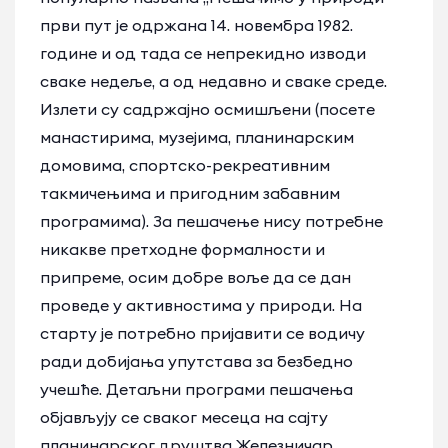
први пут је одржана 14. новембра 1982.
године и од тада се непрекидно изводи
сваке недеље, а од недавно и сваке среде.
Излети су садржајно осмишљени (посете
манастирима, музејима, планинарским
домовима, спортско-рекреативним
такмичењима и пригодним забавним
програмима). За пешачење нису потребне
никакве претходне формалности и
припреме, осим добре воље да се дан
проведе у активностима у природи. На
старту је потребно пријавити се водичу
ради добијања упутстава за безбедно
учешће. Детаљни програми пешачења
објављују се сваког месеца на сајту
планинарског друштва Железничар.