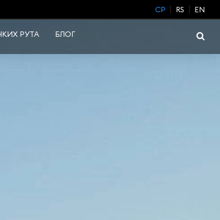
CP
RS
EN
КИХ РУТА
БЛОГ