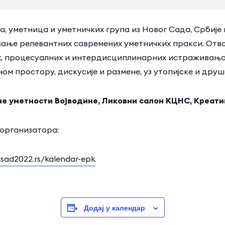
, уметница и уметничких група из Новог Сада, Србије
чивање релевантних савремених уметничких пракси. О
х, процесуалних и интердисциплинарних истраживања,
ом простору, дискусије и размене, уз утопијске и дру
не уметности Војводине, Ликовни салон КЦНС, Креати
 организатора:
visad2022.rs/kalendar-epk
Додај у календар