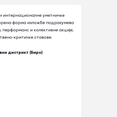
 и интернационалне уметничке
творена форма изложбе подразумева
 перформанс и колективне акције,
штвено-критичке ставове.
вни дистрикт (Биро)