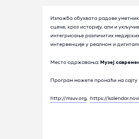
Изложба обухвата радове уметника
сцене, кроз историју, али и укљу
интегрисање различитих медијски
интервенције у реалном и дигиталн
Место одржавања:
Музеј савреме
Програм можете пронаћи на сајту
http://msuv.org
,
https://kalendar.no