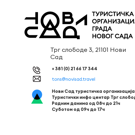
Трг слободе 3, 21101 Нови
Сад
+ 381 (0) 21 66 17 344
tons@novisad.travel
Нови Сад туристичка организација
Туристички инфо центар Трг слобо
Радним данима од 08ч до 21ч
Суботом од 09ч до 17ч